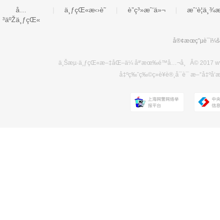
å…
|
ä¸ƒçŒ«æ‹›è˜
|
è”ç³»æˆ‘ä»¬
|
æˆ‘è¦ä¸¾
³äºŽä¸ƒçŒ«
å®¢æœç”µè¯ï¼
ä¸Šæµ·ä¸ƒçŒ«æ–‡åŒ–ä¼ åª’æœ‰é™å…¬å¸ Â© 2017 www.
å‡ºç‰ˆç‰©ç»è¥è®¸å¯è¯ æ–°å‡ºå