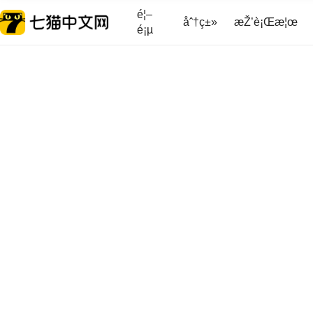
é¦–
åˆ†ç±»
æŽ’è¡Œæ¦œ
é¡µ