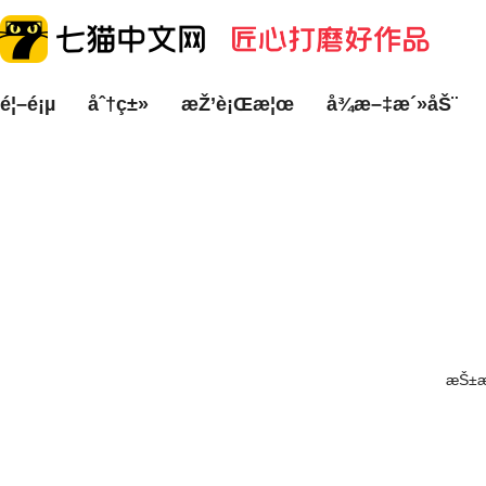
é¦–é¡µ
åˆ†ç±»
æŽ’è¡Œæ¦œ
å¾æ–‡æ´»åŠ¨
æŠ±æ