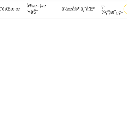
å¾æ–‡æ
ç­
’è¡Œæ¦œ
ä½œå®¶ä¸“åŒº
´»åŠ¨
¾çº¦æ”¿ç­–