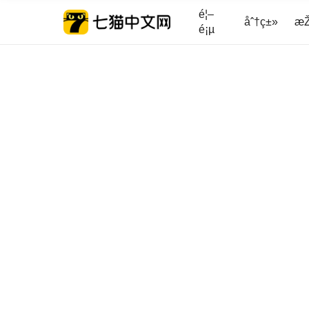
é¦–
åˆ†ç±»
æŽ
é¡µ