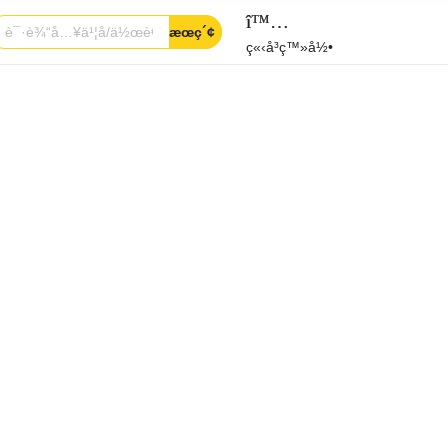
î™…
æœç´¢
ç«‹å³ç™»å½•