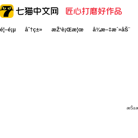
é¦–é¡µ
åˆ†ç±»
æŽ’è¡Œæ¦œ
å¾æ–‡æ´»åŠ¨
æŠ±æ