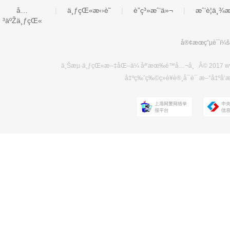
å…
|
ä¸ƒçŒ«æ‹›è˜
|
è”ç³»æˆ‘ä»¬
|
æˆ‘è¦ä¸¾
³äºŽä¸ƒçŒ«
å®¢æœç”µè¯ï¼
ä¸Šæµ·ä¸ƒçŒ«æ–‡åŒ–ä¼ åª’æœ‰é™å…¬å¸ Â© 2017 www.
å‡ºç‰ˆç‰©ç»è¥è®¸å¯è¯ æ–°å‡ºå