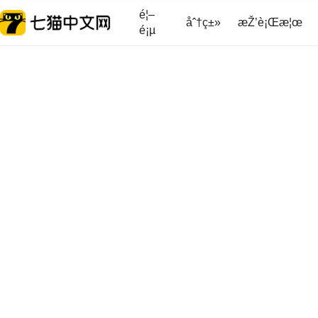
é¦–
åˆ†ç±»
æŽ’è¡Œæ¦œ
é¡µ