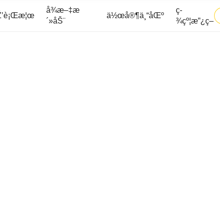
å¾æ–‡æ
ç­
’è¡Œæ¦œ
ä½œå®¶ä¸“åŒº
´»åŠ¨
¾çº¦æ”¿ç­–