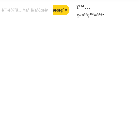
î™…
æœç´¢
ç«‹å³ç™»å½•