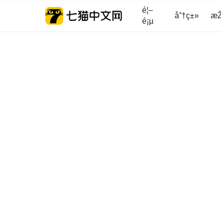
é¦–
åˆ†ç±»
æŽ
é¡µ